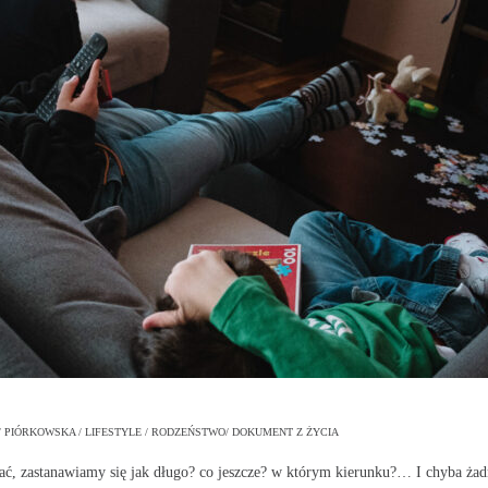
PIÓRKOWSKA / LIFESTYLE / RODZEŃSTWO/ DOKUMENT Z ŻYCIA
ać, zastanawiamy się jak długo? co jeszcze? w którym kierunku?… I chyba żadn