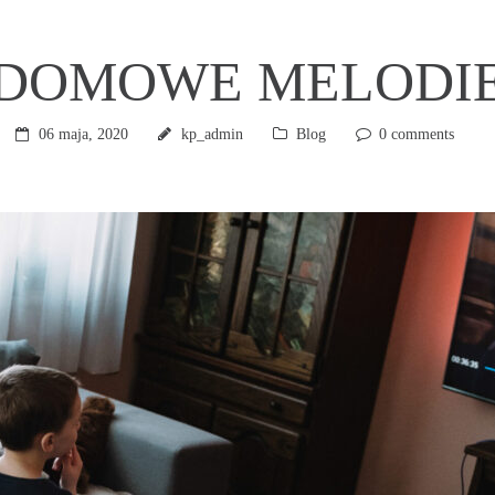
DOMOWE MELODI
06 maja, 2020
kp_admin
Blog
0 comments