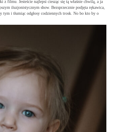
filmu. Jesteście najlepsi ciesząc się tą właśnie chwilą, a ja
szym iluzjonistycznym show. Bezsprzecznie podjęta rękawica,
zy tym i tłumiąc odgłosy codziennych trosk. No bo kto by o