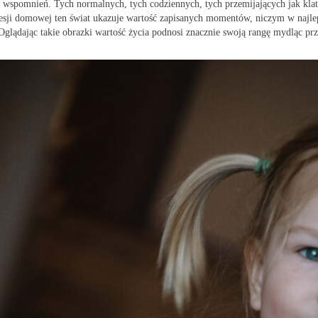
pomnień. Tych normalnych, tych codziennych, tych przemijających jak klatki z 
esji domowej ten świat ukazuje wartość zapisanych momentów, niczym w najlep
 Oglądając takie obrazki wartość życia podnosi znacznie swoją rangę mydląc pr