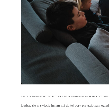
SESJA DOMOWA GORZÓW/ FOTOGRAFIA DOKUMENTALNA/SESJA RODZINNA/ 
Budząc się w świecie innym niż do tej pory przyszło nam ogląd