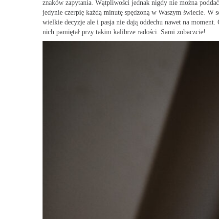
znaków zapytania. Wątpliwości jednak nigdy nie można poddać ws
jedynie czerpię każdą minutę spędzoną w Waszym świecie. W s
wielkie decyzje ale i pasja nie dają oddechu nawet na moment.
nich pamiętał przy takim kalibrze radości. Sami zobaczcie!