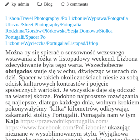
kp_admin
Blog
3 comments
Lisbon/Travel Photography /Po Lizbonie/Wyprawa/Fotografia
Uliczna/Street Photography/Fotografia
Rodzinna/Gorzów/Piórkowska/Sesja Domowa/Stolica
Portugalii/Spacer Po
Lizbonie/Wycieczka/Portugalia/Listopad/Urlop
Można by się spierać o sensowność wczesnego
wstawania z łóżka w listopadowy weekend. Lizbona
zdecydowanie była tego warta. Wszechobecne
obrigados
snuje się w echu, dźwięcząc w uszach do
dziś. Spacer w takich okolicznościach niesie za sobą
odcisk kulturowych kontrastów i pojęcie
społecznych wartości. Je wszystkie daje się odczuć
na własnej skórze. Podobno najprostsze rozwiązania
są najlepsze, dlatego każdego dnia, wolnym krokiem
pokonywałyśmy "kilka" kilometrów, odkrywając
zakamarki stolicy Portugalii. Pomagała nam w tym
Kaja
https://przewodnikportugalia.com/
https://www.facebook.com/PoLizbonie/
ukazując
nieznane w wysublimowanym stylu. Wyjątkowa
kompanka pieszych wycieczek, a gdyby pojawiły się