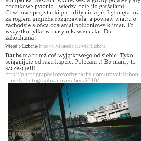
dodatkowe pytania - wiedzą dzieliła garściami.
Chwilowe przystanki potrafiły cieszyć. Łyknięta tuż
za rogiem ginjinha rozgrzewała, a powiew wiatru o
zachodzie słońca odsłaniał południowy klimat. To
wszystko tylko w małym kawałeczku. Do
zakochania!
Więcej o Lizbonie
https://pl.wikipedia.org/wiki/Lizbona
Barbs
ma tu też coś wyjątkowego od siebie. Tyko
ściągnijcie od razu kapcie. Polecam ;) Bo mamy to
szczęście!!!
http://photographsforeverbybarbs.com/travel/lisbon-
travel-photography-november-2019/