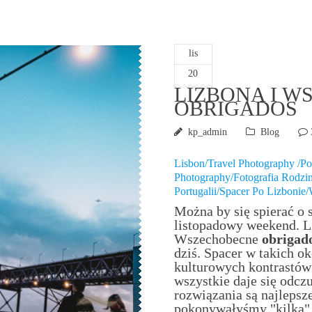
lis
20
LIZBONA I 
OBRIGADOS
kp_admin
Blog
Lisbon/Travel Photography /Po
Photography/Fotografia Rodz
Portugalii/Spacer Po Lizbonie
Można by się spierać o
listopadowy weekend. L
Wszechobecne
obrigad
dziś. Spacer w takich ok
kulturowych kontrastów 
wszystkie daje się odcz
rozwiązania są najlepsz
pokonywałyśmy "kilka" 