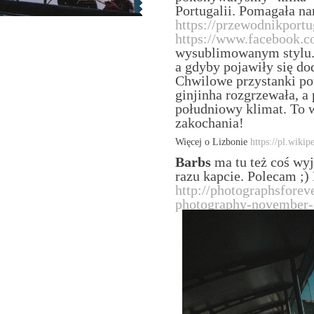
Portugalii. Pomagała 
https://przewodnikportu
https://www.facebook.c
wysublimowanym stylu.
a gdyby pojawiły się do
Chwilowe przystanki pot
ginjinha rozgrzewała, a
południowy klimat. To 
zakochania!
Więcej o Lizbonie
https://pl.wiki
Barbs
ma tu też coś wyj
razu kapcie. Polecam ;)
http://photographsforev
photography-november-