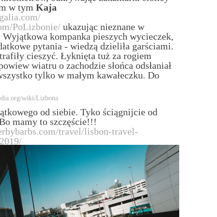
nam w tym
Kaja
galia.com/
om/PoLizbonie/
ukazując nieznane w
 Wyjątkowa kompanka pieszych wycieczek,
datkowe pytania - wiedzą dzieliła garściami.
rafiły cieszyć. Łyknięta tuż za rogiem
 powiew wiatru o zachodzie słońca odsłaniał
wszystko tylko w małym kawałeczku. Do
pedia.org/wiki/Lizbona
ątkowego od siebie. Tyko ściągnijcie od
 Bo mamy to szczęście!!!
erbybarbs.com/travel/lisbon-travel-
2019/