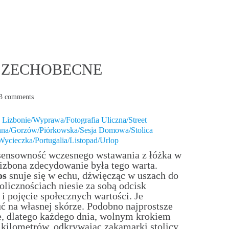
WSZECHOBECNE
3 comments
 Lizbonie/Wyprawa/Fotografia Uliczna/Street
inna/Gorzów/Piórkowska/Sesja Domowa/Stolica
/Wycieczka/Portugalia/Listopad/Urlop
 sensowność wczesnego wstawania z łóżka w
izbona zdecydowanie była tego warta.
os
snuje się w echu, dźwięcząc w uszach do
olicznościach niesie za sobą odcisk
i pojęcie społecznych wartości. Je
uć na własnej skórze. Podobno najprostsze
e, dlatego każdego dnia, wolnym krokiem
kilometrów, odkrywając zakamarki stolicy